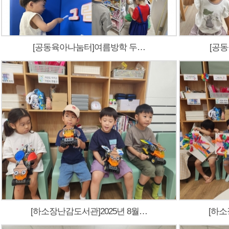
[공동육아나눔터]여름방학 두…
[공
[하소장난감도서관]2025년 8월…
[하소