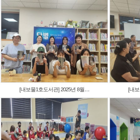
[내보물1호도서관] 2025년 8월…
[내보