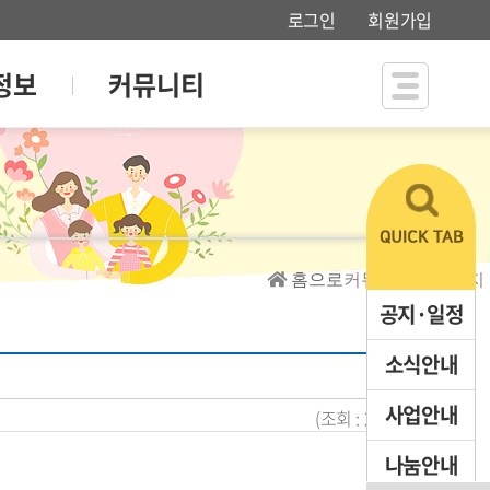
로그인
회원가입
정보
커뮤니티
홈으로
커뮤니티 > 소식지
공지·일정
소식안내
사업안내
(조회 : 2,795)
나눔안내