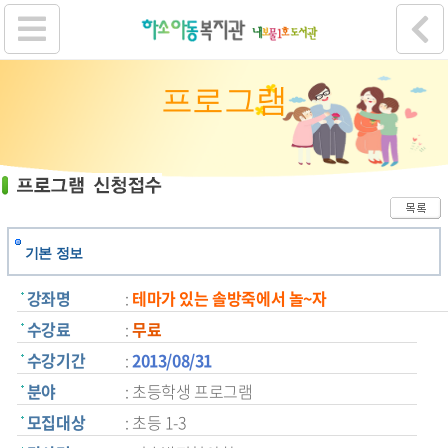
프로그램
기본 정보
강좌명
:
테마가 있는 솔방죽에서 놀~자
수강료
:
무료
수강기간
:
2013/08/31
분야
: 초등학생 프로그램
모집대상
: 초등 1-3