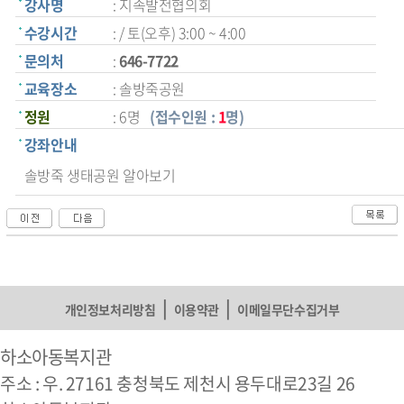
강사명
: 지속발전협의회
수강시간
: / 토(오후) 3:00 ~ 4:00
문의처
:
646-7722
교육장소
: 솔방죽공원
정원
: 6명
(접수인원 :
1
명)
강좌안내
솔방죽 생태공원 알아보기
|
|
개인정보처리방침
이용약관
이메일무단수집거부
하소아동복지관
주소 : 우. 27161 충청북도 제천시 용두대로23길 26