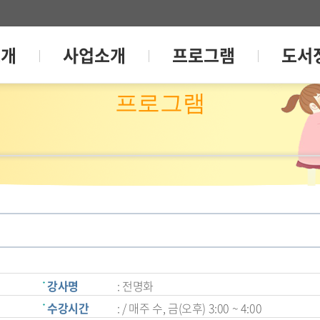
소개
사업소개
프로그램
도서
프로그램
강사명
: 전명화
수강시간
: / 매주 수, 금(오후) 3:00 ~ 4:00