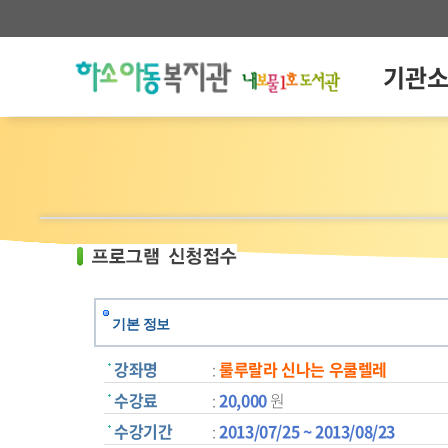
기관
기본 정보
강좌명
:
룰루랄라 신나는 우쿨렐레
수강료
:
20,000
원
수강기간
:
2013/07/25 ~ 2013/08/23