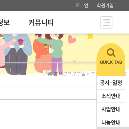
로그인
회원가입
정보
커뮤니티
홈으로
프로그램 > 프로그램신청접수
공지·일정
소식안내
사업안내
나눔안내