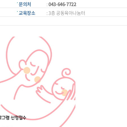
문의처
:
043-646-7722
교육장소
: 3층 공동육아나눔터