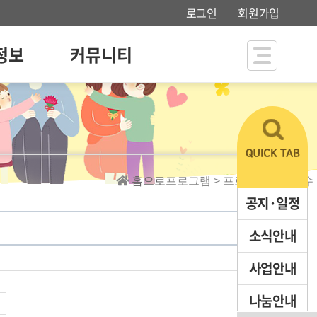
로그인
회원가입
정보
커뮤니티
홈으로
프로그램 > 프로그램신청접수
공지·일정
소식안내
사업안내
나눔안내