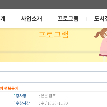
소개
사업소개
프로그램
도서
프로그램
가치 행복육아
강사명
: 본문 참조
수강시간
: 수 / 10:30~11:30