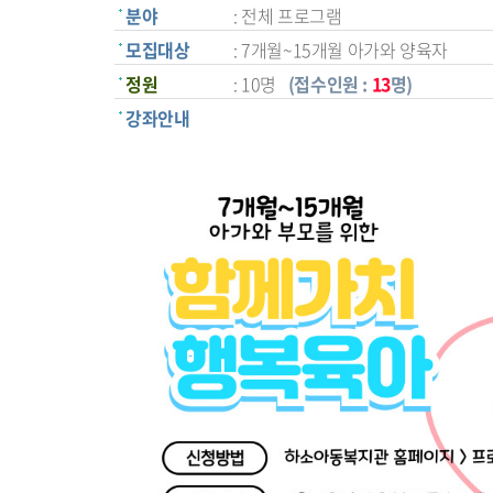
분야
: 전체 프로그램
모집대상
: 7개월~15개월 아가와 양육자
정원
: 10명
(접수인원 :
13
명)
강좌안내