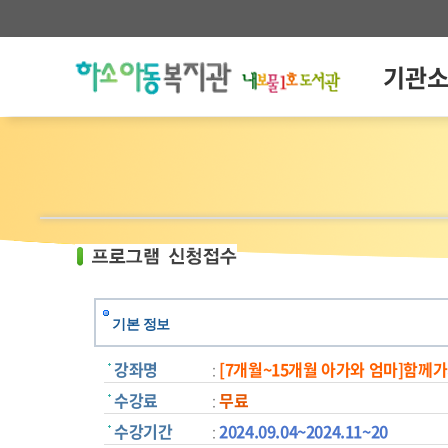
기관
기본 정보
강좌명
:
[7개월~15개월 아가와 엄마]함께
수강료
:
무료
수강기간
:
2024.09.04~2024.11~20