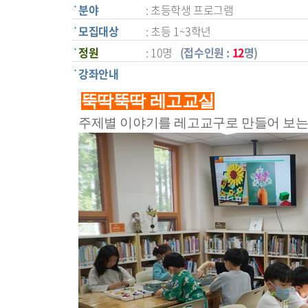
분야
: 초등학생 프로그램
모집대상
: 초등 1~3학년
정원
: 10명
(접수인원 :
12
명)
강좌안내
뚝딱뚝딱 레고교실
주제별 이야기를 레고교구로 만들어 보는