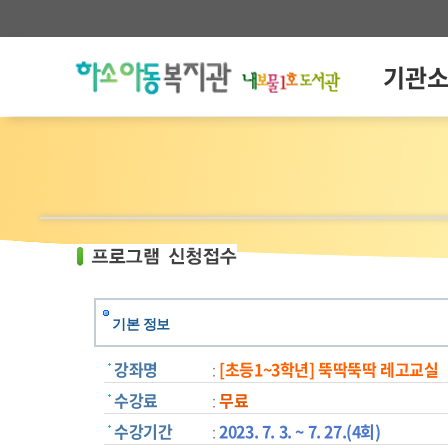
기관
기본 정보
강좌명
:
[초등1~3학년] 뚝딱뚝딱 레고교실
수강료
:
무료
수강기간
:
2023. 7. 3. ~ 7. 27.(4회)