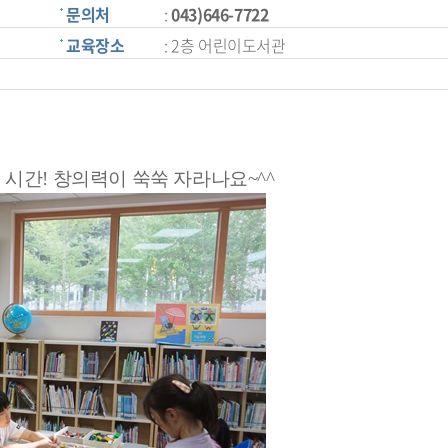
문의처
:
043)646-7722
교육장소
: 2층 어린이도서관
 시간!
창의력이 쑥쑥 자라나요~^^