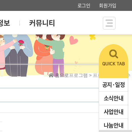
로그인
회원가입
정보
커뮤니티
홈으로
프로그램 > 프로그램신청접수
공지·일정
소식안내
사업안내
나눔안내